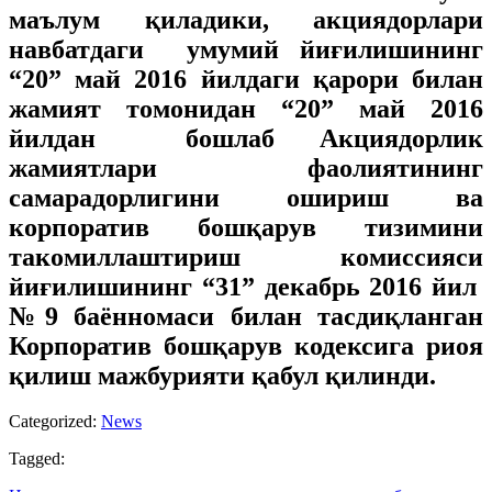
маълум қиладики, акциядорлари
навбатдаги умумий йиғилишининг
“20” май 2016 йилдаги қарори билан
жамият томонидан “20” май 2016
йилдан бошлаб Акциядорлик
жамиятлари фаолиятининг
самарадорлигини ошириш ва
корпоратив бошқарув тизимини
такомиллаштириш комиссияси
йиғилишининг “31” декабрь 2016 йил
№9 баённомаси билан тасдиқланган
Корпоратив бошқарув кодексига риоя
қилиш мажбурияти қабул қилинди.
Categorized:
News
Tagged: