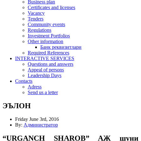
Business plan
Certificates and licenses
Vacancy
Tenders
Community events
Regulations
Investment Portfolios
Other information
Банк реквизитлари
Required References
INTERACTIVE SERVICES
Questions and answers
Appeal of persons
Leadership Days
Contacts
Adress
Send us a letter
ЭЪЛОН
Friday June 3rd, 2016
By:
Администратор
“URGANCH SHAROB” АЖ шуни