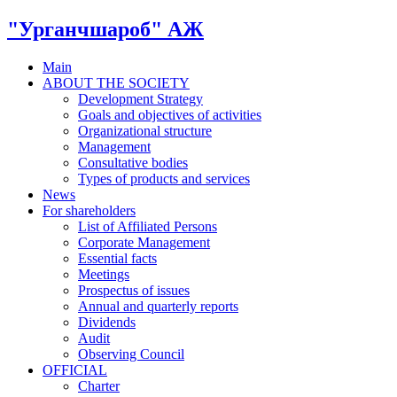
"Урганчшароб" АЖ
Main
ABOUT THE SOCIETY
Development Strategy
Goals and objectives of activities
Organizational structure
Management
Consultative bodies
Types of products and services
News
For shareholders
List of Affiliated Persons
Corporate Management
Essential facts
Meetings
Prospectus of issues
Annual and quarterly reports
Dividends
Audit
Observing Council
OFFICIAL
Charter