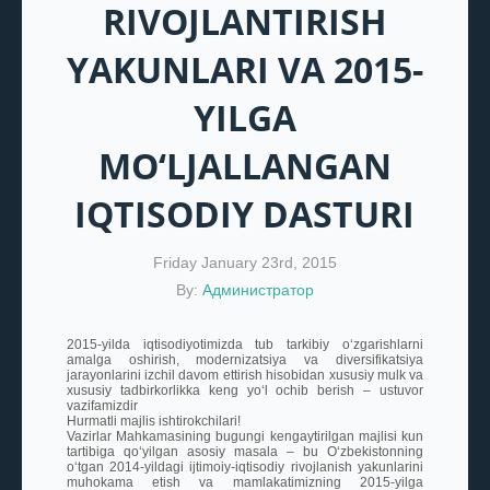
RIVOJLANTIRISH
YAKUNLARI VA 2015-
YILGA
MO‘LJALLANGAN
IQTISODIY DASTURI
Friday January 23rd, 2015
By:
Администратор
2015-yilda iqtisodiyotimizda tub tarkibiy o‘zgarishlarni
amalga oshirish, modernizatsiya va diversifikatsiya
jarayonlarini izchil davom ettirish hisobidan xususiy mulk va
xususiy tadbirkorlikka keng yo‘l ochib berish – ustuvor
vazifamizdir
Hurmatli majlis ishtirokchilari!
Vazirlar Mahkamasining bugungi kengaytirilgan majlisi kun
tartibiga qo‘yilgan asosiy masala – bu O‘zbekistonning
o‘tgan 2014-yildagi ijtimoiy-iqtisodiy rivojlanish yakunlarini
muhokama etish va mamlakatimizning 2015-yilga