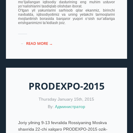
mo‘ljallangan iqtisodiy dasturining eng muhim ustuvor
yo‘nalishlarini tasdiqlab olishdan iborat.
O‘tgan yil yakunlarini sarhisob qilar ekanmiz, birinchi
navbatda, iqtisodiyotimiz va uning yetakchi tarmoqlarini
rivojlantirish borasida barqaror yuqori o‘sish sur’atlariga
erishganimizni ta’kidlash joiz.
READ MORE →
PRODEXPO-2015
Thursday January 15th, 2015
By:
Администратор
Joriy yilning 9-13 fevralida Rossiyaning Moskva
shaxrida 22-chi xalqaro PRODEXPO-2015 ozik-