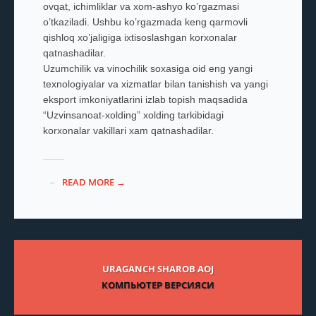
ovqat, ichimliklar va xom-ashyo ko’rgazmasi
o’tkaziladi. Ushbu ko’rgazmada keng qarmovli
qishloq xo’jaligiga ixtisoslashgan korxonalar
qatnashadilar.
Uzumchilik va vinochilik soxasiga oid eng yangi
texnologiyalar va xizmatlar bilan tanishish va yangi
eksport imkoniyatlarini izlab topish maqsadida
“Uzvinsanoat-xolding” xolding tarkibidagi
korxonalar vakillari xam qatnashadilar.
READ MORE →
URAGANCH SHAROB AOJ
КОМПЬЮТЕР ВЕРСИЯСИ