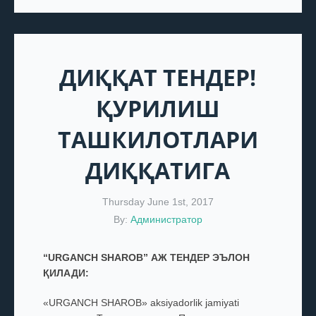
ДИҚҚАТ ТЕНДЕР!
ҚУРИЛИШ
ТАШКИЛОТЛАРИ
ДИҚҚАТИГА
Thursday June 1st, 2017
By:
Администратор
“URGANCH SHAROB”
АЖ
ТЕНДЕР ЭЪЛОН
ҚИЛАДИ:
«URGANCH SHAROB» аksiyadorlik jamiyati