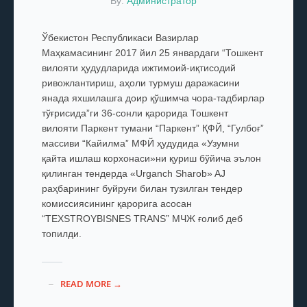
By:
Администратор
Ўбекистон Республикаси Вазирлар
Маҳкамасининг 2017 йил 25 январдаги “Тошкент
вилояти ҳудудларида ижтимоий-иқтисодий
ривожлантириш, аҳоли турмуш даражасини
янада яхшилашга доир қўшимча чора-тадбирлар
тўғрисида”ги 36-сонли қарорида Тошкент
вилояти Паркент тумани “Паркент” ҚФЙ, “Гулбоғ”
массиви “Кайилма” МФЙ ҳудудида «Узумни
қайта ишлаш корхонаси»ни қуриш бўйича эълон
қилинган тендерда «Urganch Sharob» AJ
раҳбарининг буйруғи билан тузилган тендер
комиссиясининг қарорига асосан
“TEXSTROYBISNES TRANS” МЧЖ ғолиб деб
топилди.
READ MORE →