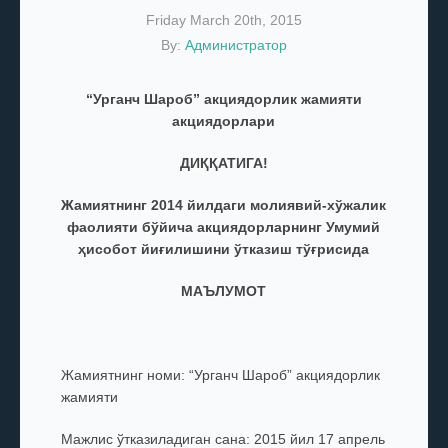
Friday March 20th, 2015
By:
Администратор
“Урганч Шароб” акциядорлик жамияти
акциядорлари
ДИҚҚАТИГА!
Жамиятнинг 2014 йилдаги молиявий-хўжалик
фаолияти бўйича акциядорларнинг Умумий
ҳисобот йиғилишини ўтказиш тўғрисида
МАЪЛУМОТ
Жамиятнинг номи: “Урганч Шароб” акциядорлик
жамияти
Мажлис ўтказиладиган сана: 2015 йил 17 апрель