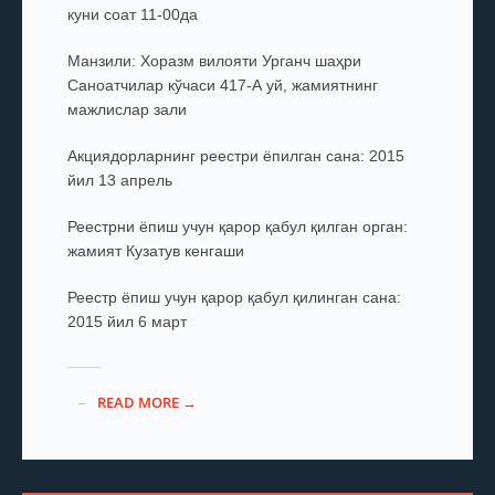
куни соат 11-00да
Манзили: Хоразм вилояти Урганч шаҳри
Саноатчилар кўчаси 417-А уй, жамиятнинг
мажлислар зали
Акциядорларнинг реестри ёпилган сана: 2015
йил 13 апрель
Реестрни ёпиш учун қарор қабул қилган орган:
жамият Кузатув кенгаши
Реестр ёпиш учун қарор қабул қилинган сана:
2015 йил 6 март
READ MORE →