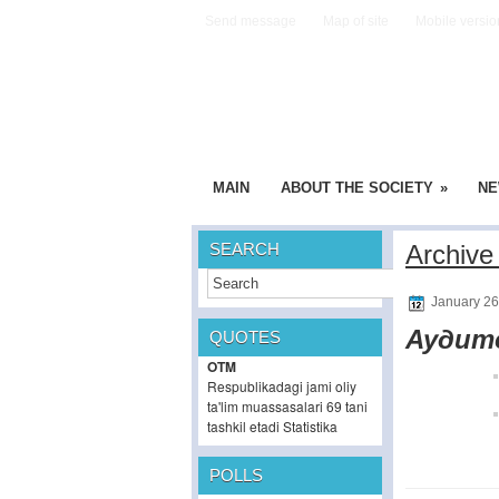
Send message
Map of site
Mobile versio
MAIN
ABOUT THE SOCIETY
»
N
SEARCH
Archive
January 26
Аудито
QUOTES
OTM
Respublikadagi jami oliy
ta'lim muassasalari 69 tani
tashkil etadi
Statistika
POLLS