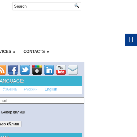
VICES
»
CONTACTS
»
LANGUAGE:
Ўзбекча
Русский
English
Бекор қилиш