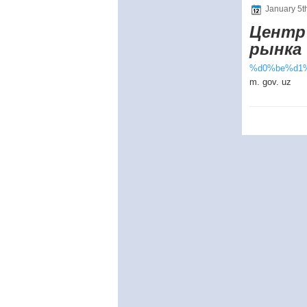
January 5t
Центр
рынка
%d0%be%d1%8
m. gov. uz