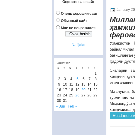
Оцените наш сайт
January 20
Очень хороший сайт
Милла
Обычный сайт
ҳамжиҳ
Мне не понравился
фаров
Ўзбекистон 
Natijalar
байналмила
бағишланган 
Қадрли дўстл
JANUARY 2017
M
T
W
T
F
S
S
Сизларни ва
1
халқини қут
2
3
4
5
6
7
8
этилганининг
9
10
11
12
13
14
15
16
17
18
19
20
21
22
Маълумки, б
23
24
25
26
27
28
29
турли миллат
30
31
Меҳмондўстли
« Jun
Feb »
халқимизга 
Read more »