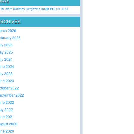
TAGS
015
Islom Karimov
ko'rgazma
majlis
PRODEXPO
ARCHIVES
arch 2026
ebruary 2026
uly 2025
ay 2025
uly 2024
une 2024
uly 2023
une 2023
ctober 2022
eptember 2022
une 2022
ay 2022
une 2021
ugust 2020
une 2020