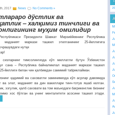
2
th, 2017
News
No Comments »
тлараро дўстлик ва
атлик – халқимиз тинчлиги ва
M
онлигининг муҳим омилидир
F
Республикаси Президенти Шавкат Мирзиёйевнинг Республика
J
л маданият маркази ташкил этилганининг 25-йиллигига
M
учрашувдаги нутқи
J
ар!
J
 сизларнинг тимсолингизда кўп миллатли бутун Ўзбекистон
J
луғ сана – Республика байналмилал маданият маркази ташкил
J
 25-йиллиги билан чин қалбимдан самимий табриклайман.
O
изнинг қадимий ва саховатли заминимизда кўп асрлар давомида
S
 ва элат, маданият ва дин вакиллари тинч-тотув яшаб келган.
J
к, эзгулик, қалб саховати ва том маънодаги бағрикенглик бизнинг
доимо хос бўлган ва унинг менталитети асосини ташкил этади.
M
J
A
J