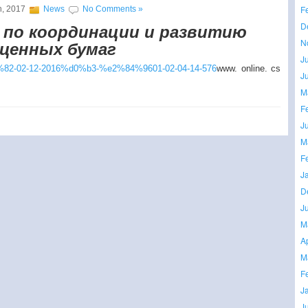
F
h, 2017
News
No Comments »
 по координации и развитию
D
 ценных бумаг
N
J
2-02-12-2016%d0%b3-%e2%84%9601-02-04-14-576
www. online. cs
J
M
F
J
M
F
J
D
J
M
A
M
F
J
J