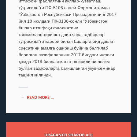
иттифоқи фаолиятини қўллаб-қувватлаш
тўғрисида”ги ПФ-5106 сонли Фармони ҳамда
“Ўзбекистон Республикаси Президентининг 2017
йил 18 июлдаги ПҚ-3138-сонли “Ўзбекистон
ёшлар иттифоқи фаолиятини
такомиллаштиришга доир чора-тадбирлар
тўғрисида”ги қарори билан Ёшларга оид давлат
сиёсатини амалга ошириш бўйича белгилаб
берилган вазифаларнинг 2017 йилдаги ижроси
ҳамда 2018 йилда амалга оширилиши лозим
бўлган вазифаларга бағишланган ўқув-семинар
ташкил қилинди.
READ MORE →
URAGANCH SHAROB AOJ