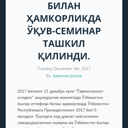
БИЛАН
ҲАМКОРЛИКДА
ЎҚУВ-СЕМИНАР
ТАШКИЛ
ҚИЛИНДИ.
Tuesday December 5th, 2017
By:
Администратор
2017 йилнинг 21 декабрь куни “Ўзвиносаноат-
холдинг” акциядорлик жамиятида Ўзбекистон
ёшлар иттифоқи билан ҳамкорликда Ўзбекистон
Республикаси Президентининг 2017 йил 5
июлдаги “Ёшларга оид давлат сиёсатининг
самарадорлигини ошириш ва Ўзбекистон ёшлар