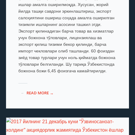
ишлар амалга оширилмоқда. Хусусан, жорий
йилда ташқи савдони эркинлаштириш, экспорт
салоҳиятини ошириш соҳада амалга оширилган
тизимли ишларнинг асосини ташкил этди.
Экспорт қилинадиган барча товар ва хизматлар
учун божхона тўловлари, лицензиялаш ва
экспорт қилиш тизими бекор қилинди, барча
импорт чекловлари олиб ташланди. 60 фоиздан
зиёд товар турлари учун ноль қийматда божхона
тўловлари белгиланди. Шу тариқа Ўзбекистонда
божхона божи 6,45 фоизгача камайтирилди.
READ MORE →