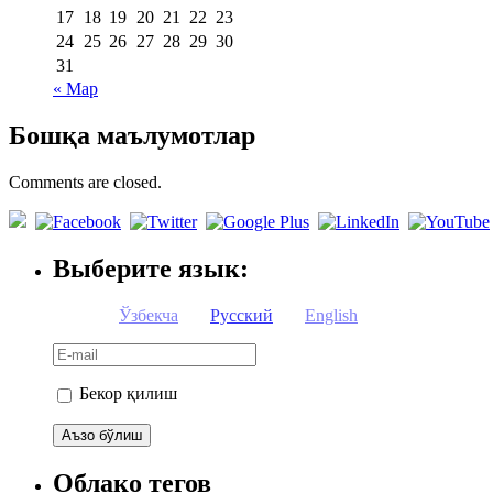
17
18
19
20
21
22
23
24
25
26
27
28
29
30
31
« Мар
Бошқа маълумотлар
Comments are closed.
Выберите язык:
Ўзбекча
Русский
English
Бекор қилиш
Облако тегов