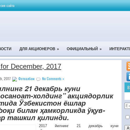
сия сайта
ВОСТИ
ДЛЯ АКЦИОНЕРОВ
»
ОФИЦИАЛЬНЫЙ
»
ИНТЕРАКТ
 for December, 2017
h, 2017
Фотоалбом
No Comments »
илнинг 21 декабрь куни
В
осаноат-холдинг” акциядорлик
тида Ўзбекистон ёшлар
қи билан ҳамкорликда ўқув-
р ташкил қилинди.
2017 йилнинг 21 декабрь куни