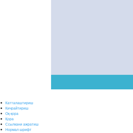
Катталаштириш
Кичрайтириш
Оқ-қора
Қора
Ссылкани ажратиш
Нормал шрифт