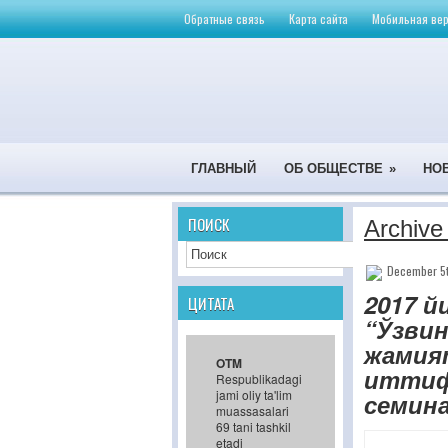
Обратные связь
Карта сайта
Мобильная вер
ГЛАВНЫЙ
ОБ ОБЩЕСТВЕ
»
НО
ПОИСК
Archive
December 5t
2017 й
ЦИТАТА
“Ўзвин
жамия
OTM
иттифо
Respublikadagi
jami oliy ta'lim
семина
muassasalari
69 tani tashkil
etadi