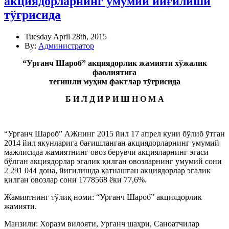
акциядорларнинг умумий йиғилиши
тўғрисида
Tuesday April 28th, 2015
By:
Администратор
“Урганч Шароб” акциядорлик жамияти хўжалик
фаолиятига
тегишли муҳим фактлар тўғрисида
Б И Л Д И Р И Ш Н О М А
“Урганч Шароб” АЖнинг 2015 йил 17 апрел куни бўлиб ўтган
2014 йил якунларига бағишланган акциядорларнинг умумий
мажлисида жамиятнинг овоз берувчи акцияларнинг эгаси
бўлган акциядорлар эгалик қилган овозларнинг умумий сони
2 291 044 дона, йиғилишда қатнашган акциядорлар эгалик
қилган овозлар сони 1778568 ёки 77,6%.
Жамиятнинг тўлиқ номи: “Урганч Шароб” акциядорлик
жамияти.
Манзили: Хоразм вилояти, Урганч шаҳри, Саноатчилар