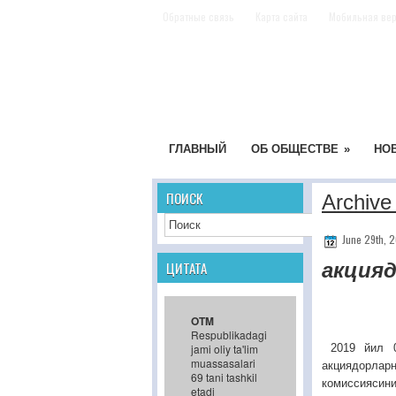
Обратные связь
Карта сайта
Мобильная вер
ГЛАВНЫЙ
ОБ ОБЩЕСТВЕ
»
НО
ПОИСК
Archive
June 29th, 
акцияд
ЦИТАТА
OTM
Respublikadagi
2019 йил 
jami oliy ta'lim
muassasalari
акциядорлар
69 tani tashkil
комиссиясин
etadi