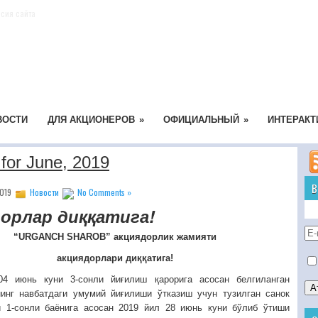
сия сайта
ВОСТИ
ДЛЯ АКЦИОНЕРОВ
»
ОФИЦИАЛЬНЫЙ
»
ИНТЕРАКТ
 for June, 2019
В
2019
Новости
No Comments »
орлар диққатига!
“URGANCH SHAROB” акциядорлик жамияти
акциядорлари диққатига!
04 июнь куни 3-сонли йиғилиш қарорига асосан белгиланган
нинг навбатдаги умумий йиғилиши ўтказиш учун тузилган санок
и 1-сонли баёнига асосан 2019 йил 28 июнь куни бўлиб ўтиши