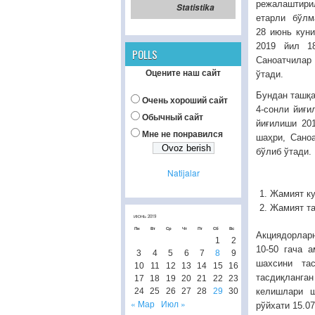
режалаштири
Statistika
етарли бўлм
28 июнь куни
2019 йил 1
POLLS
Саноатчилар
Оцените наш сайт
ўтади.
Бундан ташқа
Очень хороший сайт
4-сонли йиғи
Обычный сайт
йиғилиши 20
Мне не понравился
шаҳри, Сано
бўлиб ўтади.
Natijalar
Жамият ку
Жамият та
ИЮНЬ 2019
Пн
Вт
Ср
Чт
Пт
Сб
Вс
Акциядорларн
1
2
10-50 гача 
3
4
5
6
7
8
9
шахсини тас
10
11
12
13
14
15
16
тасдиқланга
17
18
19
20
21
22
23
24
25
26
27
28
29
30
келишлари ш
« Мар
Июл »
рўйхати 15.0