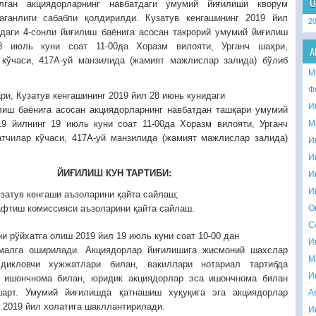
О
лган акциядорларнинг навбатдаги умумий йиғилиши кворум
аганлиги сабабли қолдирилди. Кузатув кенгашининг 2019 йил
2
даги 4-сонли йиғилиш баёнига асосан такрорий умумий йиғилиш
8 июль куни соат 11-00да Хоразм вилояти, Урганч шаҳри,
А
 кўчаси, 417А-уй манзилида (жамият мажлислар залида) бўлиб
М
Ф
ри, Кузатув кенгашининг 2019 йил 28 июнь кунидаги
И
лиш баёнига асосан акциядорларнинг навбатдан ташқари умумий
М
19 йилнинг 19 июль куни соат 11-00да Хоразм вилояти, Урганч
атчилар кўчаси, 417А-уй манзилида (жамият мажлислар залида)
И
И
И
ЙИҒИЛИШ КУН ТАРТИБИ:
И
затув кенгаши аъзоларини қайта сайлаш;
О
фтиш комиссияси аъзоларини қайта сайлаш.
С
и рўйхатга олиш 2019 йил 19 июль куни соат 10-00 дан
И
амалга оширилади. Акциядорлар йиғилишига жисмоний шахслар
М
дикловчи хужжатлари билан, вакиллари нотариал тартибда
И
н ишончнома билан, юридик акциядорлар эса ишончнома билан
А
арт. Умумий йиғилишда қатнашиш хуқуқига эга акциядорлар
7.2019 йил холатига шакллантирилади.
И