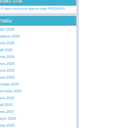
БЛАКО ТЕГОВ
015
Islom Karimov
ko'rgazma
majlis
PRODEXPO
РХИВЫ
арт 2026
евраль 2026
юль 2025
ай 2025
юль 2024
юнь 2024
юль 2023
юнь 2023
ктябрь 2022
ентябрь 2022
юнь 2022
ай 2022
юнь 2021
вгуст 2020
юнь 2020