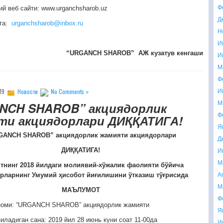
Ф
й веб сайти: www.urganchsharob.uz
Д
та:
urganchsharob@inbox.ru
Н
И
“URGANCH SHAROB” АЖ кузатув кенгаши
И
М
Ф
И
019
Новости
No Comments »
М
NCH SHAROB” акциядорлик
Ф
ти акциядорлари ДИҚҚАТИГА!
Я
GANCH SHAROB” акциядорлик жамияти акциядорлари
Д
И
ДИҚҚАТИГА!
М
нинг 2018 йилдаги молиявий-хўжалик фаолияти бўйича
А
рларнинг Умумий ҳисобот йиғилишини ўтказиш тўғрисида
М
МАЪЛУМОТ
Ф
номи: “URGANCH SHAROB” акциядорлик жамияти
Я
иладиган сана: 2019 йил 28 июнь куни соат 11-00да
И