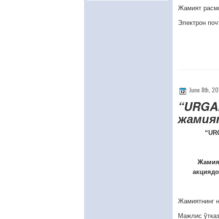
Жамият расми
Электрон поч
June 8th, 2
“URGA
жамия
“UR
Жамият
акциядо
Жамиятнинг 
Мажлис ўтказ