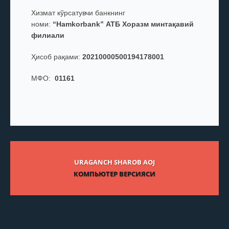
Хизмат кўрсатувчи банкнинг
номи:
“Hamkorbank” АТБ Хоразм минтақавий
филиали
Ҳисоб рақами:
20210000500194178001
МФО:
01161
URAGANCH SHAROB AOJ
КОМПЬЮТЕР ВЕРСИЯСИ