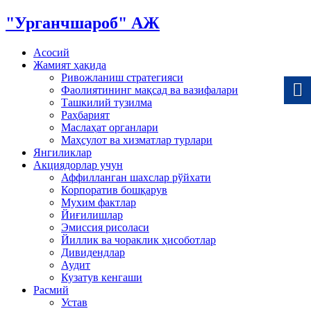
"Урганчшароб" АЖ
Асосий
Жамият ҳақида
Ривожланиш стратегияси
Фаолиятининг мақсад ва вазифалари
Ташкилий тузилма
Раҳбарият
Маслаҳат органлари
Маҳсулот ва хизматлар турлари
Янгиликлар
Акциядорлар учун
Аффилланган шахслар рўйхати
Корпоратив бошқарув
Мухим фактлар
Йиғилишлар
Эмиссия рисоласи
Йиллик ва чораклик ҳисоботлар
Дивидендлар
Аудит
Кузатув кенгаши
Расмий
Устав