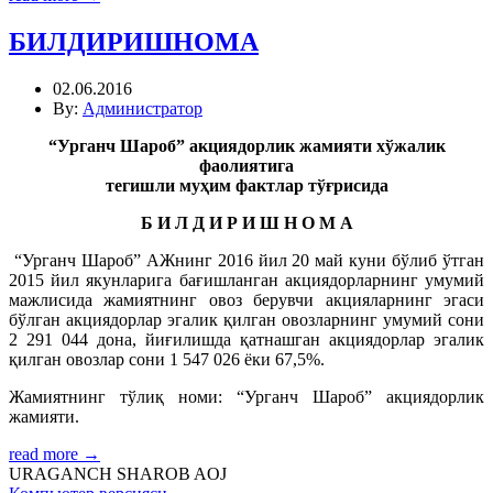
БИЛДИРИШНОМА
02.06.2016
By:
Администратор
“Урганч Шароб” акциядорлик жамияти хўжалик
фаолиятига
тегишли муҳим фактлар тўғрисида
Б И Л Д И Р И Ш Н О М А
“Урганч Шароб” АЖнинг 2016 йил 20 май куни бўлиб ўтган
2015 йил якунларига бағишланган акциядорларнинг умумий
мажлисида жамиятнинг овоз берувчи акцияларнинг эгаси
бўлган акциядорлар эгалик қилган овозларнинг умумий сони
2 291 044 дона, йиғилишда қатнашган акциядорлар эгалик
қилган овозлар сони 1 547 026 ёки 67,5%.
Жамиятнинг тўлиқ номи: “Урганч Шароб” акциядорлик
жамияти.
read more →
URAGANCH SHAROB AOJ