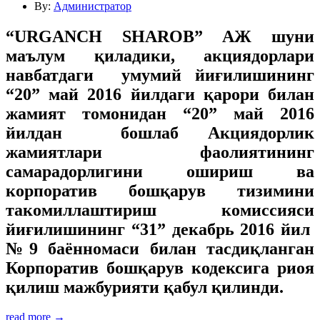
By:
Администратор
“URGANCH SHAROB” АЖ шуни
маълум қиладики, акциядорлари
навбатдаги умумий йиғилишининг
“20” май 2016 йилдаги қарори билан
жамият томонидан “20” май 2016
йилдан бошлаб Акциядорлик
жамиятлари фаолиятининг
самарадорлигини ошириш ва
корпоратив бошқарув тизимини
такомиллаштириш комиссияси
йиғилишининг “31” декабрь 2016 йил
№9 баённомаси билан тасдиқланган
Корпоратив бошқарув кодексига риоя
қилиш мажбурияти қабул қилинди.
read more →