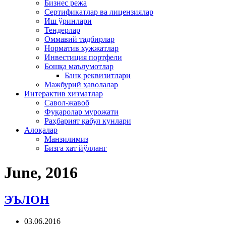
Бизнес режа
Сертификатлар ва лицензиялар
Иш ўринлари
Тендерлар
Оммавий тадбирлар
Норматив хужжатлар
Инвестиция портфели
Бошқа маълумотлар
Банк реквизитлари
Мажбурий ҳаволалар
Интерактив хизматлар
Савол-жавоб
Фуқаролар мурожати
Раҳбарият қабул кунлари
Алоқалар
Манзилимиз
Бизга хат йўлланг
June, 2016
ЭЪЛОН
03.06.2016