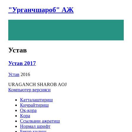
"Урганчшароб" АЖ
Устав
Устав 2017
Устав
2016
URAGANCH SHAROB AOJ
Компьютер версияси
Катталаштириш
Кичрайтириш
Оқ-қора
Қора
Ссылкани ажратиш
Нормал шрифт
Бекор қилиш