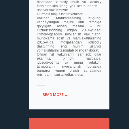
hisobidan xususiy mulk va xususiy
tadbirkorlikka keng yo‘l ochib berish –
ustuvor vazifamizdir
Hurmatli majlis ishtirokchilari!
Vazirlar Mahkamasining bugungi
kengaytirilgan majlisi kun tartibiga
qo‘yilgan asosiy masala – bu
O‘zbekistonning o‘tgan 2014-yildagi
ijtimoiy-iqtisodiy rivojlanish yakunlarini
muhokama etish va mamlakatimizning
2015-yilga mo‘ljallangan iqtisodiy
dasturining eng muhim ustuvor
yo‘nalishlarini tasdiqlab olishdan iborat.
O‘tgan yil yakunlarini sarhisob qilar
ekanmiz, birinchi navbatda,
iqtisodiyotimiz va uning yetakchi
tarmoqlarini rivojlantirish borasida
barqaror yuqori o‘sish sur’atlariga
erishganimizni ta’kidlash joiz.
READ MORE →