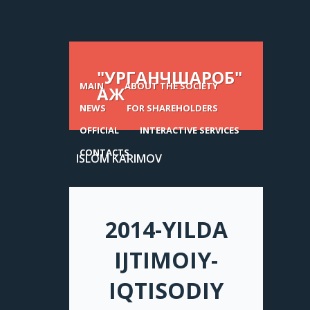
"УРГАНЧШАРОБ"
MAIN
ABOUT THE SOCIETY
АЖ
NEWS
FOR SHAREHOLDERS
OFFICIAL
INTERACTIVE SERVICES
CONTACTS
ISLOM KARIMOV
2014-YILDA
IJTIMOIY-
IQTISODIY