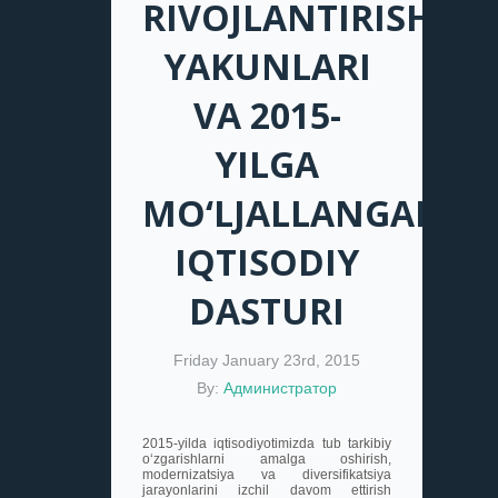
RIVOJLANTIRISH
YAKUNLARI
VA 2015-
YILGA
MO‘LJALLANGAN
IQTISODIY
DASTURI
Friday January 23rd, 2015
By:
Администратор
2015-yilda iqtisodiyotimizda tub tarkibiy
o‘zgarishlarni amalga oshirish,
modernizatsiya va diversifikatsiya
jarayonlarini izchil davom ettirish