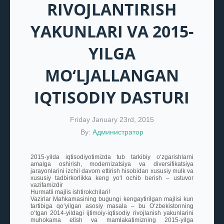
RIVOJLANTIRISH
YAKUNLARI VA 2015-
YILGA
MO‘LJALLANGAN
IQTISODIY DASTURI
Friday January 23rd, 2015
By:
Администратор
2015-yilda iqtisodiyotimizda tub tarkibiy o‘zgarishlarni
amalga oshirish, modernizatsiya va diversifikatsiya
jarayonlarini izchil davom ettirish hisobidan xususiy mulk va
xususiy tadbirkorlikka keng yo‘l ochib berish – ustuvor
vazifamizdir
Hurmatli majlis ishtirokchilari!
Vazirlar Mahkamasining bugungi kengaytirilgan majlisi kun
tartibiga qo‘yilgan asosiy masala – bu O‘zbekistonning
o‘tgan 2014-yildagi ijtimoiy-iqtisodiy rivojlanish yakunlarini
muhokama etish va mamlakatimizning 2015-yilga