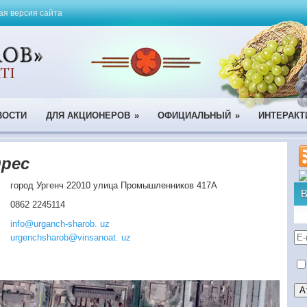
я версия сайта
ВОСТИ
ДЛЯ АКЦИОНЕРОВ
»
ОФИЦИАЛЬНЫЙ
»
ИНТЕРАКТ
дрес
город Ургенч 22010 улица Промышленников 417А
0862 2245114
info@urganch-sharob. uz
urgenchsharob@vinsanoat. uz