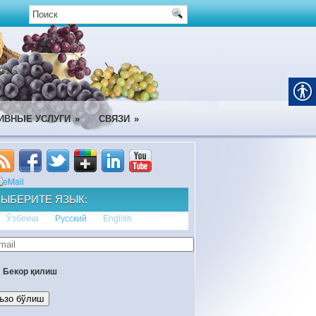
ИВНЫЕ УСЛУГИ
»
СВЯЗИ
»
ВЫБЕРИТЕ ЯЗЫК:
Ўзбекча
Русский
English
Бекор қилиш