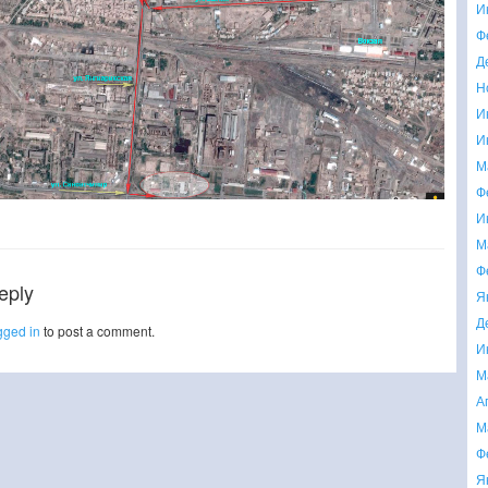
И
Ф
Д
Н
И
И
М
Ф
И
М
Ф
eply
Я
Д
gged in
to post a comment.
И
М
А
М
Ф
Я