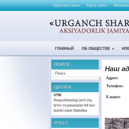
Обратные связь
Карта сайта
Мобильна
ГЛАВНЫЙ
ОБ ОБЩЕСТВЕ
»
НО
ПОИСК
Наш а
Адрес:
Телефон:
ЦИТАТА
OTM
Е-маил:
Respublikadagi jami oliy
ta'lim muassasalari 69 tani
tashkil etadi
Statistika
POLLS