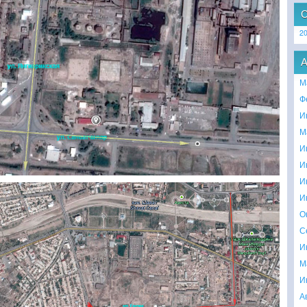
2
М
Ф
И
М
И
И
И
И
О
С
И
М
И
А