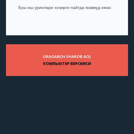
Буш иш уринлари хозирги пайтда мавжуд емас
URAGANCH SHAROB AOJ
КОМПЬЮТЕР ВЕРСИЯСИ