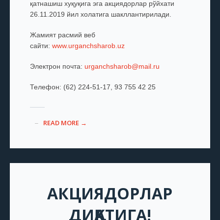
қатнашиш хуқуқига эга акциядорлар рўйхати
26.11.2019 йил холатига шакллантирилади.
Жамият расмий веб
сайти:
www.urganchsharob.uz
Электрон почта:
urganchsharob@mail.ru
Телефон: (62) 224-51-17, 93 755 42 25
READ MORE →
АКЦИЯДОРЛАР
ДИҚҚАТИГА!