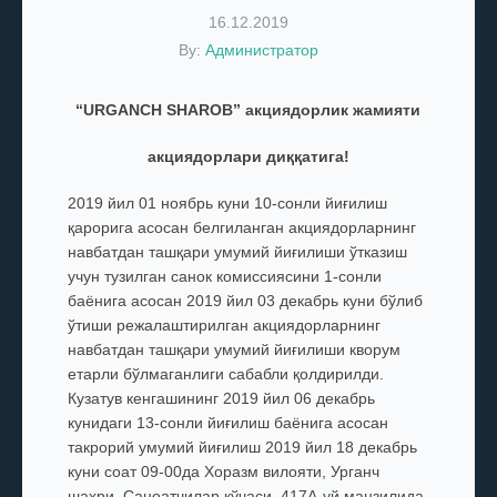
16.12.2019
By:
Администратор
“URGANCH SHAROB” акциядорлик жамияти
акциядорлари диққатига!
2019 йил 01 ноябрь куни 10-сонли йиғилиш
қарорига асосан белгиланган акциядорларнинг
навбатдан ташқари умумий йиғилиши ўтказиш
учун тузилган санок комиссиясини 1-сонли
баёнига асосан 2019 йил 03 декабрь куни бўлиб
ўтиши режалаштирилган акциядорларнинг
навбатдан ташқари умумий йиғилиши кворум
етарли бўлмаганлиги сабабли қолдирилди.
Кузатув кенгашининг 2019 йил 06 декабрь
кунидаги 13-сонли йиғилиш баёнига асосан
такрорий умумий йиғилиш 2019 йил 18 декабрь
куни соат 09-00да Хоразм вилояти, Урганч
шаҳри, Саноатчилар кўчаси, 417А-уй манзилида