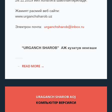
26.11.2019 йил холатига шакллантирилади.
Жамият расмий веб сайти:
www.urganchsharob.uz
Электрон почта:
urganchsharob@inbox.ru
“URGANCH SHAROB” АЖ кузатув кенгаши
READ MORE →
URAGANCH SHAROB AOJ
КОМПЬЮТЕР ВЕРСИЯСИ