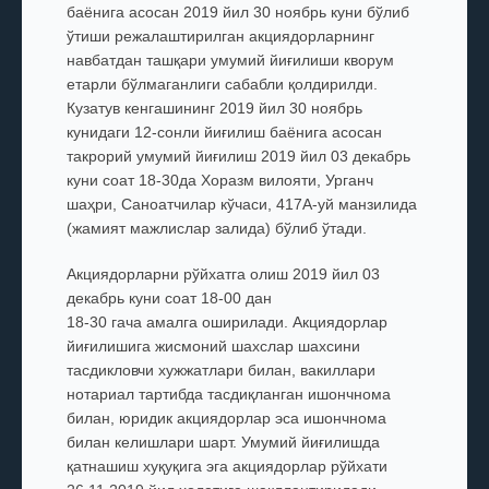
баёнига асосан 2019 йил 30 ноябрь куни бўлиб
ўтиши режалаштирилган акциядорларнинг
навбатдан ташқари умумий йиғилиши кворум
етарли бўлмаганлиги сабабли қолдирилди.
Кузатув кенгашининг 2019 йил 30 ноябрь
кунидаги 12-сонли йиғилиш баёнига асосан
такрорий умумий йиғилиш 2019 йил 03 декабрь
куни соат 18-30да Хоразм вилояти, Урганч
шаҳри, Саноатчилар кўчаси, 417А-уй манзилида
(жамият мажлислар залида) бўлиб ўтади.
Акциядорларни рўйхатга олиш 2019 йил 03
декабрь куни соат 18-00 дан
18-30 гача амалга оширилади. Акциядорлар
йиғилишига жисмоний шахслар шахсини
тасдикловчи хужжатлари билан, вакиллари
нотариал тартибда тасдиқланган ишончнома
билан, юридик акциядорлар эса ишончнома
билан келишлари шарт. Умумий йиғилишда
қатнашиш хуқуқига эга акциядорлар рўйхати