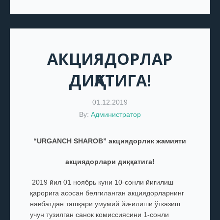
АКЦИЯДОРЛАР
ДИҚҚАТИГА!
01.12.2019
By:
Администратор
“URGANCH SHAROB” акциядорлик жамияти
акциядорлари диққатига!
2019 йил 01 ноябрь куни 10-сонли йиғилиш
қарорига асосан белгиланган акциядорларнинг
навбатдан ташқари умумий йиғилиши ўтказиш
учун тузилган санок комиссиясини 1-сонли