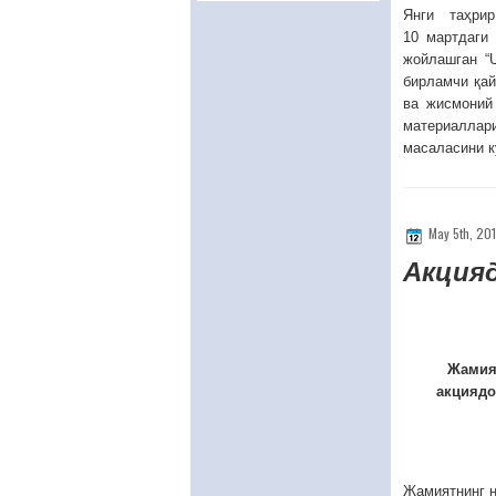
Янги таҳрир
10 мартдаги 
жойлашган “
бирламчи қай
ва жисмоний
материаллар
масаласини к
May 5th, 20
Акцияд
Жамият
акциядо
Жамиятнинг 