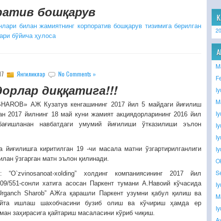
ратив бошқарув
К
нлари билан жамиятнинг корпоратив бошқарув тизимига берилган
2
ари бўйича ҳулоса
A
M
017
Янгиликлар
No Comments »
F
орлар диққатига!!!
I
M
AROB» АЖ Кузатув кенгашининг 2017 йил 5 майдаги йиғилиш
I
ан 2017 йилнинг 18 май куни жамият акциядорларининг 2016 йил
бағишланан навбатдаги умумий йиғилиши ўтказилиши эълон
I
I
I
а йиғилишга киритилган 19 -чи масала матни ўзгартирилганлиги
илан ўзгарган матн эълон қилинади.
O
S
: “O`zvinosanoat-xolding” холдинг компаниясининг 2017 йил
09/551-сонли хатига асосан Паркент тумани А.Навоий кўчасида
I
Urganch Sharob” АЖга қарашли Паркент узумни қабул қилиш ва
M
айта ишлаш шахобчасини бузиб олиш ва кўчириш ҳамда ер
I
ман заҳирасига қайтариш масаласини кўриб чиқиш.
A