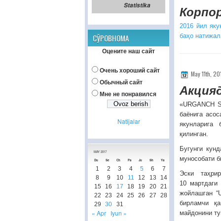
Statistika
Корпо
2016 йил яку
баҳо натижал
СЎРОВНОМА
Оцените наш сайт
Очень хороший сайт
May 11th, 2
Обычный сайт
Акцияд
Мне не понравился
«URGANCH SH
баёнига асос
Natijalar
якунларига 
қилинган.
Бугунги кунд
MAY 2017
мунособати б
Du
Se
Ch
Pa
Ju
Sh
Ya
1
2
3
4
5
6
7
Эски таҳрир
8
9
10
11
12
13
14
10 мартдаги 
15
16
17
18
19
20
21
жойлашган “
22
23
24
25
26
27
28
бирламчи қ
29
30
31
« Apr
Iyun »
майдонини ту