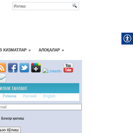
В ХИЗМАТЛАР
»
АЛОҚАЛАР
»
ИЛНИ ТАНЛАНГ:
Ўзбекча
Русский
English
Бекор қилиш