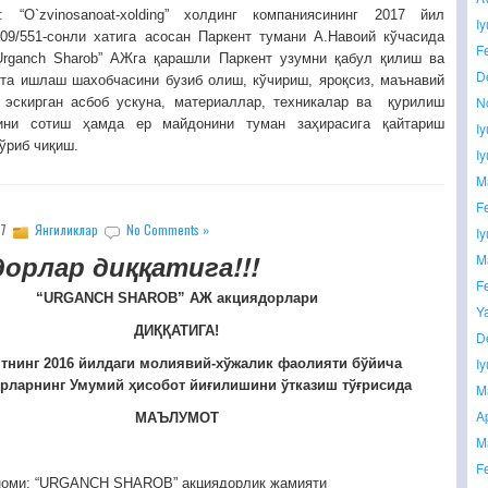
: “O`zvinosanoat-xolding” холдинг компаниясининг 2017 йил
I
09/551-сонли хатига асосан Паркент тумани А.Навоий кўчасида
F
Urganch Sharob” АЖга қарашли Паркент узумни қабул қилиш ва
D
та ишлаш шахобчасини бузиб олиш, кўчириш, яроқсиз, маънавий
N
 эскирган асбоб ускуна, материаллар, техникалар ва қурилиш
ини сотиш ҳамда ер майдонини туман заҳирасига қайтариш
I
ўриб чиқиш.
I
M
F
17
Янгиликлар
No Comments »
I
орлар диққатига!!!
M
F
“URGANCH SHAROB” АЖ акциядорлари
Y
ДИҚҚАТИГА!
D
I
нинг 2016 йилдаги молиявий-хўжалик фаолияти бўйича
рларнинг Умумий ҳисобот йиғилишини ўтказиш тўғрисида
M
A
МАЪЛУМОТ
M
F
номи: “URGANCH SHAROB” акциядорлик жамияти