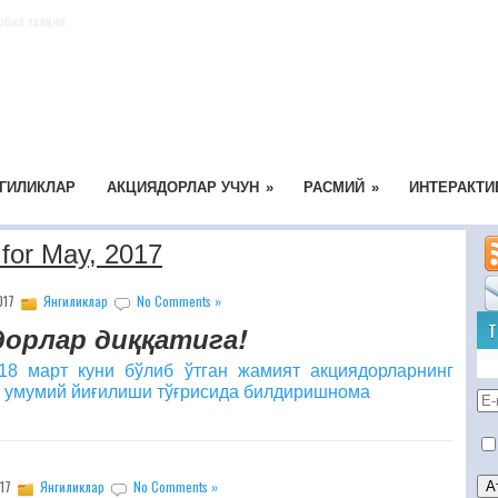
обил талқини
ГИЛИКЛАР
АКЦИЯДОРЛАР УЧУН
»
РАСМИЙ
»
ИНТЕРАКТИ
 for May, 2017
017
Янгиликлар
No Comments »
Т
орлар диққатига!
18 март куни бўлиб ўтган жамият акциядорларнинг
и умумий йиғилиши тўғрисида билдиришнома
017
Янгиликлар
No Comments »