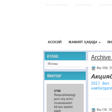
Бизга хат йўлланг
Сайт харитаси
Сайтнинг м
АСОСИЙ
ЖАМИЯТ ҲАҚИДА
»
ЯН
ИЗЛАШ
Archive
May 30th, 2
Акцияд
ФИКРЛАР
2017 йил 
навбатдаг
OTM
Respublikadagi
jami oliy ta'lim
muassasalari
69 tani tashkil
May 17th, 2
etadi