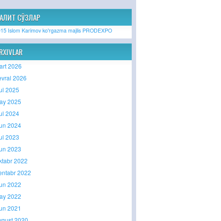
АЛИТ СЎЗЛАР
015
Islom Karimov
ko'rgazma
majlis
PRODEXPO
RXIVLAR
art 2026
evral 2026
yul 2025
ay 2025
yul 2024
yun 2024
yul 2023
yun 2023
ktabr 2022
entabr 2022
yun 2022
ay 2022
yun 2021
vgust 2020